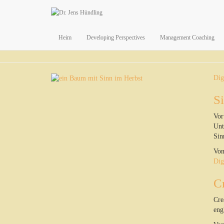
Heim
Developing Perspectives
Management Coaching
Dig
S
Vor
Unt
Sin
Vo
Dig
C
Cre
eng