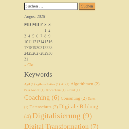
Suchen
nach:
August 2026
M
D
M
D
F
S
S
1
2
3
4
5
6
7
8
9
10
11
12
13
14
15
16
17
18
19
20
21
22
23
24
25
26
27
28
29
30
31
« Okt.
Keywords
Algorithmen
(2)
Agil
(1)
agiles arbeiten
(1)
AI
(1)
Beta Kodex
(1)
Blockchain
(1)
Cloud
(1)
Coaching
(6)
Consulting
(2)
Daten
Digitale Bildung
Datenschutz
(2)
(1)
Digitalisierung
(9)
(4)
Digital Transformation
(7)