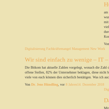
H
am 
wun
mit
vie
dur
Kon
Vo
Digitalisierung
Fachkräftemangel
Management
New Work
Wir sind einfach zu wenige – IT –
Die Bitkom hat aktuelle Zahlen vorgelegt, wonach die Zahl 
offene Stellen, 82% der Unternehmer beklagen, diese nicht 
viele von euch können dies sicherlich bestätigen. Was ich au
Von
Dr. Jens Hündling
, vor
8 Jahren
14. Dezember 2018
Dig
D
Mit