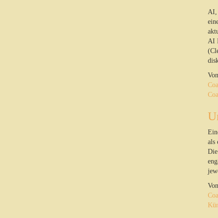
AI,
ein
akt
AI 
(Cl
disk
Vo
Coa
Coa
U
Ein
als
Die
eng
jew
Vo
Coa
Kün