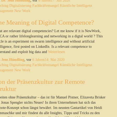
n
Dr. Jens Hündling
, vor
6 Jahren
17. Juli 2020
ching
Digitalisierung
Fachkräftemangel
Künstliche Intelligenz
nagement
New Work
he Meaning of Digital Competence?
t are relavant digital competencies? Let me know if it is NewWork,
A or rather lifelonglearning and networking in a digtal world ? This
icle is an experiment on swarm intelligence and without artificial
elligence, first posted on LinkedIn. Is a relevant competence to
erstand and exploit big data and
Weiterlesen
n
Jens Hündling
, vor
6 Jahren
14. Mai 2020
ching
Digitalisierung
Fachkräftemangel
Künstliche Intelligenz
nagement
New Work
on der Präsenzkultur zur Remote
ruktur
eiten ohne Präsenzkultur – das ist für Manuel Pistner, Elizaveta Brisker
 Jonas Spengler nichts Neues! In ihren Unternehmen hat sich das
ote-Konzept schon längst bewährt. Im neusten Gastartikel von Heidi
maschke und mir findest du alle Insights, Tipps und Tricks zu den