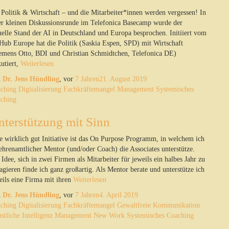
 Politik & Wirtschaft – und die Mitarbeiter*innen werden vergessen! In
er kleinen Diskussionsrunde im Telefonica Basecamp wurde der
uelle Stand der AI in Deutschland und Europa besprochen. Initiiert vom
Hub Europe hat die Politik (Saskia Espen, SPD) mit Wirtschaft
emens Otto, BDI und Christian Schmidtchen, Telefonica DE)
utiert,
Weiterlesen
n
Dr. Jens Hündling
, vor
7 Jahren
21. August 2019
ching
Digitalisierung
Fachkräftemangel
Management
Systemisches
ching
nterstützung mit Sinn
e wirklich gut Initiative ist das On Purpose Programm, in welchem ich
 ehrenamtlicher Mentor (und/oder Coach) die Associates unterstütze.
 Idee, sich in zwei Firmen als Mitarbeiter für jeweils ein halbes Jahr zu
agieren finde ich ganz großartig. Als Mentor berate und unterstütze ich
eils eine Firma mit ihren
Weiterlesen
n
Dr. Jens Hündling
, vor
7 Jahren
4. April 2019
ching
Digitalisierung
Fachkräftemangel
Gewaltfreie Kommunikation
stliche Intelligenz
Management
New Work
Systemisches Coaching