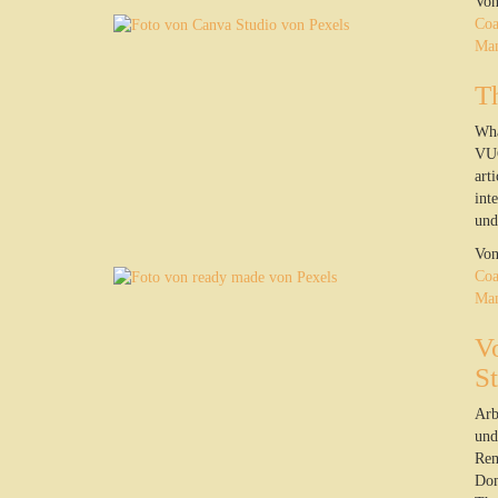
Vo
Coa
Ma
T
Wha
VUC
art
int
und
Vo
Coa
Ma
V
St
Arb
und
Rem
Dom