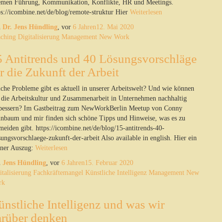
men Führung, Kommunikation, Konflikte, HR und Meetings.
ps://icombine.net/de/blog/remote-struktur Hier
Weiterlesen
n
Dr. Jens Hündling
, vor
6 Jahren
12. Mai 2020
ching
Digitalisierung
Management
New Work
5 Antitrends und 40 Lösungsvorschläge
r die Zukunft der Arbeit
che Probleme gibt es aktuell in unserer Arbeitswelt? Und wie können
 die Arbeitskultur und Zusammenarbeit in Unternehmen nachhaltig
bessern? Im Gastbeitrag zum NewWorkBerlin Meetup von Conny
nbaum und mir finden sich schöne Tipps und Hinweise, was es zu
meiden gibt. https://icombine.net/de/blog/15-antitrends-40-
sungsvorschlaege-zukunft-der-arbeit Also available in english. Hier ein
iner Auszug:
Weiterlesen
n
Jens Hündling
, vor
6 Jahren
15. Februar 2020
italisierung
Fachkräftemangel
Künstliche Intelligenz
Management
New
rk
nstliche Intelligenz und was wir
arüber denken