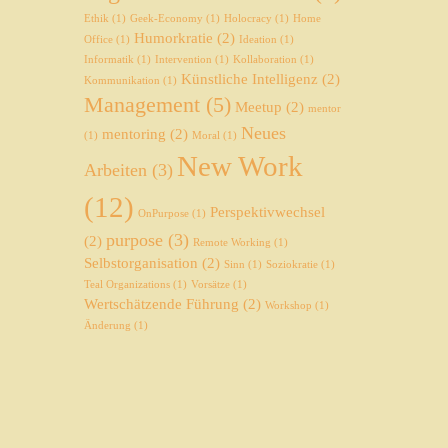
Ethik
(1)
Geek-Economy
(1)
Holocracy
(1)
Home
Humorkratie
(2)
Office
(1)
Ideation
(1)
Informatik
(1)
Intervention
(1)
Kollaboration
(1)
Künstliche Intelligenz
(2)
Kommunikation
(1)
Management
(5)
Meetup
(2)
mentor
Neues
mentoring
(2)
(1)
Moral
(1)
New Work
Arbeiten
(3)
(12)
Perspektivwechsel
OnPurpose
(1)
purpose
(3)
(2)
Remote Working
(1)
Selbstorganisation
(2)
Sinn
(1)
Soziokratie
(1)
Teal Organizations
(1)
Vorsätze
(1)
Wertschätzende Führung
(2)
Workshop
(1)
Änderung
(1)