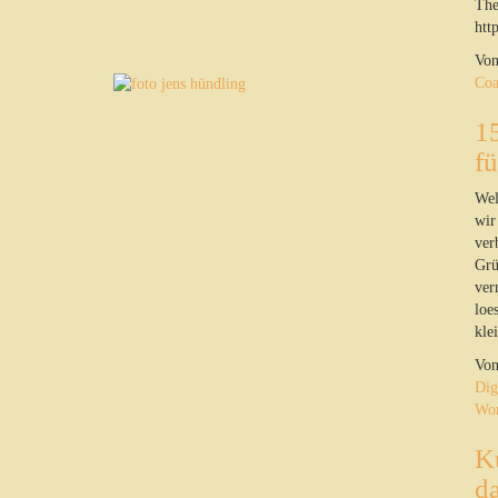
The
htt
Vo
Coa
1
fü
Wel
wir
ver
Grü
ver
loe
kle
Vo
Dig
Wo
Kü
d