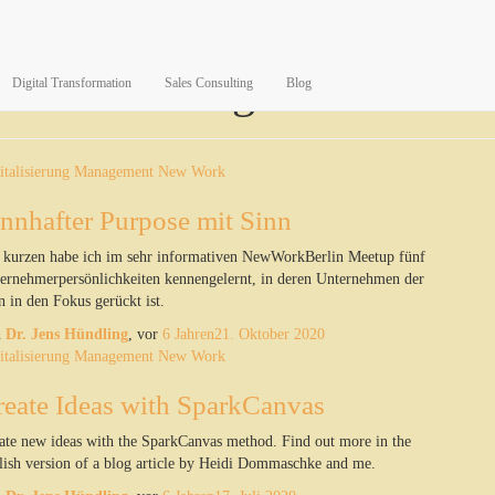
Management
Digital Transformation
Sales Consulting
Blog
italisierung
Management
New Work
innhafter Purpose mit Sinn
 kurzen habe ich im sehr informativen NewWorkBerlin Meetup fünf
ernehmerpersönlichkeiten kennengelernt, in deren Unternehmen der
n in den Fokus gerückt ist.
n
Dr. Jens Hündling
, vor
6 Jahren
21. Oktober 2020
italisierung
Management
New Work
reate Ideas with SparkCanvas
ate new ideas with the SparkCanvas method. Find out more in the
lish version of a blog article by Heidi Dommaschke and me.