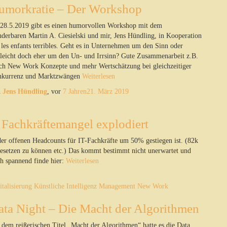
umorkratie – Der Workshop
28.5.2019 gibt es einen humorvollen Workshop mit dem
derbaren Martin A. Ciesielski und mir, Jens Hündling, in Kooperation
 les enfants terribles. Geht es in Unternehmen um den Sinn oder
lleicht doch eher um den Un- und Irrsinn? Gute Zusammenarbeit z.B.
ch New Work Konzepte und mehr Wertschätzung bei gleichzeitiger
kurrenz und Marktzwängen
Weiterlesen
n
Jens Hündling
, vor
7 Jahren
21. März 2019
 Fachkräftemangel explodiert
der offenen Headcounts für IT-Fachkräfte um 50% gestiegen ist. (82k
besetzen zu können etc.) Das kommt bestimmt nicht unerwartet und
ch spannend finde hier:
Weiterlesen
italisierung
Künstliche Intelligenz
Management
New Work
ata Night – Die Macht der Algorithmen
 dem reißerischen Titel „Macht der Algorithmen“ hatte es die Data