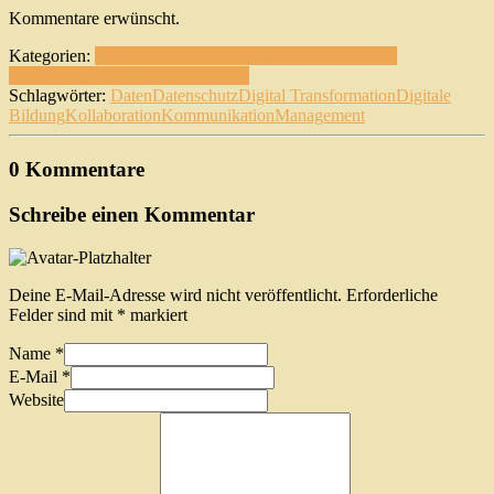
Kommentare erwünscht.
Kategorien:
Digitalisierung
Fachkräftemangel
Künstliche
Intelligenz
Management
New Work
Schlagwörter:
Daten
Datenschutz
Digital Transformation
Digitale
Bildung
Kollaboration
Kommunikation
Management
0 Kommentare
Schreibe einen Kommentar
Deine E-Mail-Adresse wird nicht veröffentlicht.
Erforderliche
Felder sind mit
*
markiert
Name
*
E-Mail
*
Website