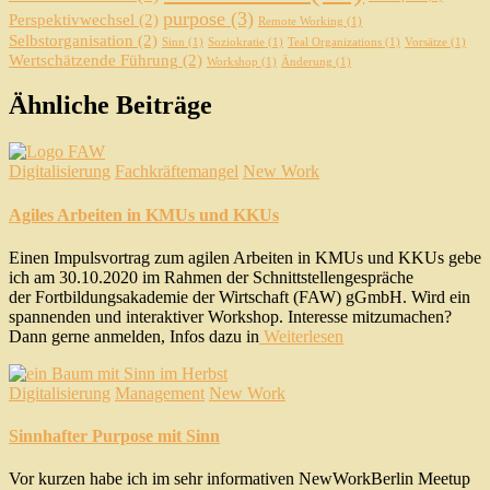
purpose
(3)
Perspektivwechsel
(2)
Remote Working
(1)
Selbstorganisation
(2)
Sinn
(1)
Soziokratie
(1)
Teal Organizations
(1)
Vorsätze
(1)
Wertschätzende Führung
(2)
Workshop
(1)
Änderung
(1)
Ähnliche Beiträge
Digitalisierung
Fachkräftemangel
New Work
Agiles Arbeiten in KMUs und KKUs
Einen Impulsvortrag zum agilen Arbeiten in KMUs und KKUs gebe
ich am 30.10.2020 im Rahmen der Schnittstellengespräche
der Fortbildungsakademie der Wirtschaft (FAW) gGmbH. Wird ein
spannenden und interaktiver Workshop. Interesse mitzumachen?
Dann gerne anmelden, Infos dazu in
Weiterlesen
Digitalisierung
Management
New Work
Sinnhafter Purpose mit Sinn
Vor kurzen habe ich im sehr informativen NewWorkBerlin Meetup