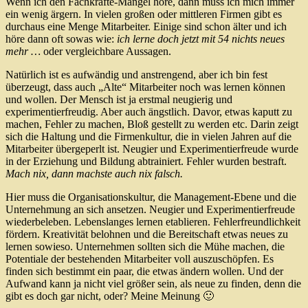
Wenn ich den Fachkräfte-Mangel höre, dann muss ich mich immer
ein wenig ärgern. In vielen großen oder mittleren Firmen gibt es
durchaus eine Menge Mitarbeiter. Einige sind schon älter und ich
höre dann oft sowas wie:
ich lerne doch jetzt mit 54 nichts neues
mehr …
oder vergleichbare Aussagen.
Natürlich ist es aufwändig und anstrengend, aber ich bin fest
überzeugt, dass auch „Alte“ Mitarbeiter noch was lernen können
und wollen. Der Mensch ist ja erstmal neugierig und
experimentierfreudig. Aber auch ängstlich. Davor, etwas kaputt zu
machen, Fehler zu machen, Bloß gestellt zu werden etc. Darin zeigt
sich die Haltung und die Firmenkultur, die in vielen Jahren auf die
Mitarbeiter übergeperlt ist. Neugier und Experimentierfreude wurde
in der Erziehung und Bildung abtrainiert. Fehler wurden bestraft.
Mach nix, dann machste auch nix falsch.
Hier muss die Organisationskultur, die Management-Ebene und die
Unternehmung an sich ansetzen. Neugier und Experimentierfreude
wiederbeleben. Lebenslanges lernen etablieren. Fehlerfreundlichkeit
fördern. Kreativität belohnen und die Bereitschaft etwas neues zu
lernen sowieso. Unternehmen sollten sich die Mühe machen, die
Potentiale der bestehenden Mitarbeiter voll auszuschöpfen. Es
finden sich bestimmt ein paar, die etwas ändern wollen. Und der
Aufwand kann ja nicht viel größer sein, als neue zu finden, denn die
gibt es doch gar nicht, oder? Meine Meinung 🙂