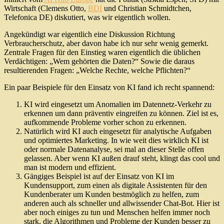
Wirtschaft (Clemens Otto,
BDI
und Christian Schmidtchen,
Telefonica DE) diskutiert, was wir eigentlich wollen.
Angekündigt war eigentlich eine Diskussion Richtung
Verbraucherschutz, aber davon habe ich nur sehr wenig gemerkt.
Zentrale Fragen für den Einstieg waren eigentlich die üblichen
Verdächtigen: „Wem gehörten die Daten?“ Sowie die daraus
resultierenden Fragen: „Welche Rechte, welche Pflichten?“
Ein paar Beispiele für den Einsatz von KI fand ich recht spannend:
KI wird eingesetzt um Anomalien im Datennetz-Verkehr zu
erkennen um dann präventiv eingreifen zu können. Ziel ist es,
aufkommende Probleme vorher schon zu erkennen.
Natürlich wird KI auch eingesetzt für analytische Aufgaben
und optimiertes Marketing. In wie weit dies wirklich KI ist
oder normale Datenanalyse, sei mal an dieser Stelle offen
gelassen. Aber wenn KI außen drauf steht, klingt das cool und
man ist modern und effizient.
Gängiges Beispiel ist auf der Einsatz von KI im
Kundensupport, zum einen als digitale Assistenten für den
Kundenberater um Kunden bestmöglich zu helfen, zum
anderen auch als schneller und allwissender Chat-Bot. Hier ist
aber noch einiges zu tun und Menschen helfen immer noch
stark, die Algorithmen und Probleme der Kunden besser zu