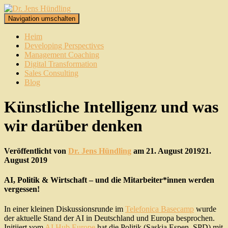
Navigation umschalten
Heim
Developing Perspectives
Management Coaching
Digital Transformation
Sales Consulting
Blog
Künstliche Intelligenz und was
wir darüber denken
Veröffentlicht von
Dr. Jens Hündling
am
21. August 2019
21.
August 2019
AI, Politik & Wirtschaft – und die Mitarbeiter*innen werden
vergessen!
In einer kleinen Diskussionsrunde im
Telefonica Basecamp
wurde
der aktuelle Stand der AI in Deutschland und Europa besprochen.
Initiiert vom
AI Hub Europe
hat die Politik (Saskia Espen, SPD) mit