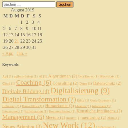
Suchen
nach:
August 2019
M
D
M
D
F
S
S
1
2
3
4
5
6
7
8
9
10
11
12
13
14
15
16
17
18
19
20
21
22
23
24
25
26
27
28
29
30
31
« Apr.
Jan. »
Keywords
Algorithmen
(2)
Agil
(1)
agiles arbeiten
(1)
AI
(1)
Beta Kodex
(1)
Blockchain
(1)
Coaching
(6)
Consulting
(2)
Datenschutz
(2)
Cloud
(1)
Daten
(1)
Digitalisierung
(9)
Digitale Bildung
(4)
Digital Transformation
(7)
Ethik
(1)
Geek-Economy
(1)
Humorkratie
(2)
Holocracy
(1)
Home Office
(1)
Ideation
(1)
Informatik
(1)
Künstliche Intelligenz
(2)
Intervention
(1)
Kollaboration
(1)
Kommunikation
(1)
Management
(5)
Meetup
(2)
mentoring
(2)
mentor
(1)
Moral
(1)
New Work
(12)
Neues Arbeiten
(3)
OnPurpose
(1)