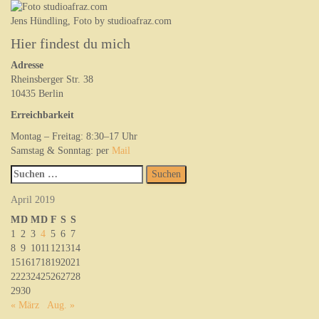
Jens Hündling, Foto by studioafraz.com
Hier findest du mich
Adresse
Rheinsberger Str. 38
10435 Berlin
Erreichbarkeit
Montag – Freitag: 8:30–17 Uhr
Samstag & Sonntag: per
Mail
Suchen
nach:
April 2019
M
D
M
D
F
S
S
1
2
3
4
5
6
7
8
9
10
11
12
13
14
15
16
17
18
19
20
21
22
23
24
25
26
27
28
29
30
« März
Aug. »