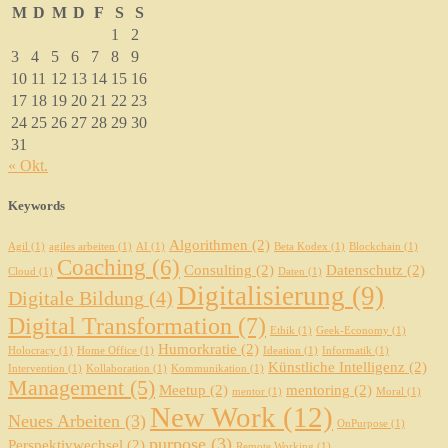
M
D
M
D
F
S
S
1
2
3
4
5
6
7
8
9
10
11
12
13
14
15
16
17
18
19
20
21
22
23
24
25
26
27
28
29
30
31
« Okt.
Keywords
Algorithmen
(2)
Agil
(1)
agiles arbeiten
(1)
AI
(1)
Beta Kodex
(1)
Blockchain
(1)
Coaching
(6)
Consulting
(2)
Datenschutz
(2)
Cloud
(1)
Daten
(1)
Digitalisierung
(9)
Digitale Bildung
(4)
Digital Transformation
(7)
Ethik
(1)
Geek-Economy
(1)
Humorkratie
(2)
Holocracy
(1)
Home Office
(1)
Ideation
(1)
Informatik
(1)
Künstliche Intelligenz
(2)
Intervention
(1)
Kollaboration
(1)
Kommunikation
(1)
Management
(5)
Meetup
(2)
mentoring
(2)
mentor
(1)
Moral
(1)
New Work
(12)
Neues Arbeiten
(3)
OnPurpose
(1)
purpose
(3)
Perspektivwechsel
(2)
Remote Working
(1)