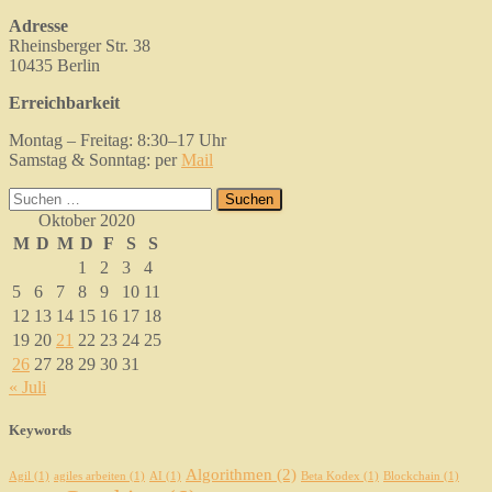
Adresse
Rheinsberger Str. 38
10435 Berlin
Erreichbarkeit
Montag – Freitag: 8:30–17 Uhr
Samstag & Sonntag: per
Mail
Suchen
nach:
Oktober 2020
M
D
M
D
F
S
S
1
2
3
4
5
6
7
8
9
10
11
12
13
14
15
16
17
18
19
20
21
22
23
24
25
26
27
28
29
30
31
« Juli
Keywords
Algorithmen
(2)
Agil
(1)
agiles arbeiten
(1)
AI
(1)
Beta Kodex
(1)
Blockchain
(1)