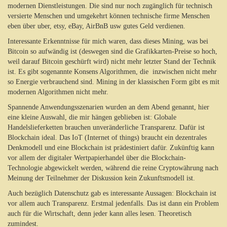
modernen Dienstleistungen. Die sind nur noch zugänglich für technisch
versierte Menschen und umgekehrt können technische firme Menschen
eben über uber, etsy, eBay, AirBnB usw gutes Geld verdienen.
Interessante Erkenntnisse für mich waren, dass dieses Mining, was bei
Bitcoin so aufwändig ist (deswegen sind die Grafikkarten-Preise so hoch,
weil darauf Bitcoin geschürft wird) nicht mehr letzter Stand der Technik
ist. Es gibt sogenannte Konsens Algorithmen, die inzwischen nicht mehr
so Energie verbrauchend sind. Mining in der klassischen Form gibt es mit
modernen Algorithmen nicht mehr.
Spannende Anwendungsszenarien wurden an dem Abend genannt, hier
eine kleine Auswahl, die mir hängen geblieben ist: Globale
Handelslieferketten brauchen unveränderliche Transparenz. Dafür ist
Blockchain ideal. Das IoT (Internet of things) braucht ein dezentrales
Denkmodell und eine Blockchain ist prädestiniert dafür. Zukünftig kann
vor allem der digitaler Wertpapierhandel über die Blockchain-
Technologie abgewickelt werden, während die reine Cryptowährung nach
Meinung der Teilnehmer der Diskussion kein Zukunftsmodell ist.
Auch bezüglich Datenschutz gab es interessante Aussagen: Blockchain ist
vor allem auch Transparenz. Erstmal jedenfalls. Das ist dann ein Problem
auch für die Wirtschaft, denn jeder kann alles lesen. Theoretisch
zumindest.