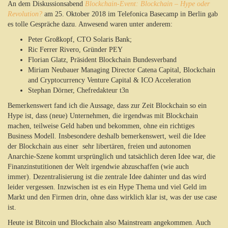
An dem Diskussionsabend
Blockchain-Event: Blockchain – Hype oder
Revolution?
am 25. Oktober 2018 im Telefonica Basecamp in Berlin gab
es tolle Gespräche dazu. Anwesend waren unter anderem:
Peter Großkopf, CTO Solaris Bank;
Ric Ferrer Rivero, Gründer PEY
Florian Glatz, Präsident
Blockchain Bundesverband
Miriam Neubauer Managing Director Catena Capital, Blockchain
and Cryptocurrency Venture Capital & ICO Acceleration
Stephan Dörner, Chefredakteur t3n
Bemerkenswert fand ich die Aussage, dass zur Zeit Blockchain so ein
Hype ist, dass (neue) Unternehmen, die irgendwas mit Blockchain
machen, teilweise Geld haben und bekommen, ohne ein richtiges
Business Modell. Insbesondere deshalb bemerkenswert, weil die Idee
der Blockchain aus einer sehr libertären, freien und autonomen
Anarchie-Szene kommt ursprünglich und tatsächlich deren Idee war, die
Finanzinstutitionen der Welt irgendwie abzuschaffen (wie auch
immer). Dezentralisierung ist die zentrale Idee dahinter und das wird
leider vergessen. Inzwischen ist es ein Hype Thema und viel Geld im
Markt und den Firmen drin, ohne dass wirklich klar ist, was der use case
ist.
Heute ist Bitcoin und Blockchain also Mainstream angekommen. Auch