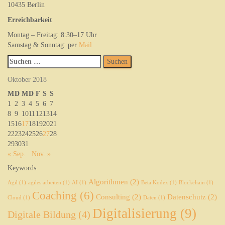
10435 Berlin
Erreichbarkeit
Montag – Freitag: 8:30–17 Uhr
Samstag & Sonntag: per
Mail
Suchen
nach:
Oktober 2018
M
D
M
D
F
S
S
1
2
3
4
5
6
7
8
9
10
11
12
13
14
15
16
17
18
19
20
21
22
23
24
25
26
27
28
29
30
31
« Sep.
Nov. »
Keywords
Algorithmen
(2)
Agil
(1)
agiles arbeiten
(1)
AI
(1)
Beta Kodex
(1)
Blockchain
(1)
Coaching
(6)
Consulting
(2)
Datenschutz
(2)
Cloud
(1)
Daten
(1)
Digitalisierung
(9)
Digitale Bildung
(4)