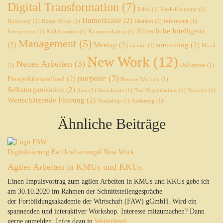
Digital Transformation
(7)
Ethik
(1)
Geek-Economy
(1)
Humorkratie
(2)
Holocracy
(1)
Home Office
(1)
Ideation
(1)
Informatik
(1)
Künstliche Intelligenz
Intervention
(1)
Kollaboration
(1)
Kommunikation
(1)
Management
(5)
(2)
Meetup
(2)
mentoring
(2)
mentor
(1)
Moral
New Work
(12)
Neues Arbeiten
(3)
(1)
OnPurpose
(1)
purpose
(3)
Perspektivwechsel
(2)
Remote Working
(1)
Selbstorganisation
(2)
Sinn
(1)
Soziokratie
(1)
Teal Organizations
(1)
Vorsätze
(1)
Wertschätzende Führung
(2)
Workshop
(1)
Änderung
(1)
Ähnliche Beiträge
Digitalisierung
Fachkräftemangel
New Work
Agiles Arbeiten in KMUs und KKUs
Einen Impulsvortrag zum agilen Arbeiten in KMUs und KKUs gebe ich
am 30.10.2020 im Rahmen der Schnittstellengespräche
der Fortbildungsakademie der Wirtschaft (FAW) gGmbH. Wird ein
spannenden und interaktiver Workshop. Interesse mitzumachen? Dann
gerne anmelden, Infos dazu in
Weiterlesen