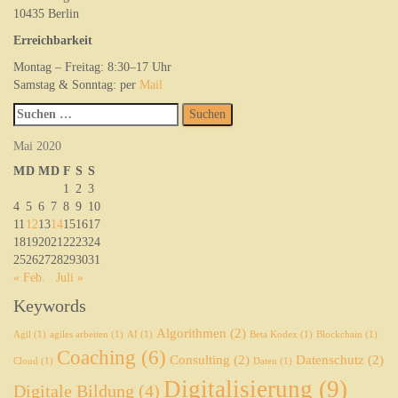
10435 Berlin
Erreichbarkeit
Montag – Freitag: 8:30–17 Uhr
Samstag & Sonntag: per
Mail
Suchen
nach:
Mai 2020
M
D
M
D
F
S
S
1
2
3
4
5
6
7
8
9
10
11
12
13
14
15
16
17
18
19
20
21
22
23
24
25
26
27
28
29
30
31
« Feb.
Juli »
Keywords
Algorithmen
(2)
Agil
(1)
agiles arbeiten
(1)
AI
(1)
Beta Kodex
(1)
Blockchain
(1)
Coaching
(6)
Consulting
(2)
Datenschutz
(2)
Cloud
(1)
Daten
(1)
Digitalisierung
(9)
Digitale Bildung
(4)