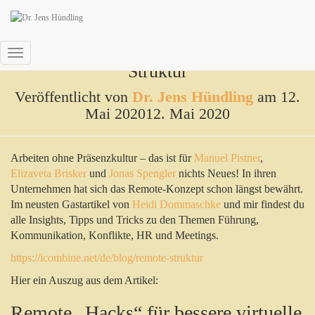
Von der Präsenzkultur zur Remote
Navigation
Struktur
umschalten
Veröffentlicht von
Dr. Jens Hündling
am
12.
Mai 2020
12. Mai 2020
Arbeiten ohne Präsenzkultur – das ist für
Manuel Pistner
,
Elizaveta Brisker
und
Jonas Spengler
nichts Neues! In ihren
Unternehmen hat sich das Remote-Konzept schon längst bewährt.
Im neusten Gastartikel von
Heidi Dommaschke
und mir findest du
alle Insights, Tipps und Tricks zu den Themen Führung,
Kommunikation, Konflikte, HR und Meetings.
https://icombine.net/de/blog/remote-struktur
Hier ein Auszug aus dem Artikel:
Remote „Hacks“ für bessere virtuelle