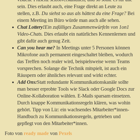
sein. Dies erlaubt auch, eine Frage direkt an Leute zu
stellen, z.B.
Du siehst so aus als hättest du eine Frage?
Bei
einem Meeting im Büro würde man auch alle sehen.
Chat Lottery!
Ein zufälliges Zusammenwürfeln von 1on1
Video-Chats.
Dies erlaubt ein natürliches Kennenlernen und
gibt dafür auch genug Zeit.
Can you hear me?
In Meetings unter 5 Personen können
Mikrofone auch permanent eingeschaltet bleiben, wodurch
das Treffen noch realer wird, beispielsweise wenn Teams
vorsprechen. Solange die Technik mitspielt, ist auch ein
Räuspern oder ähnliches relevant und wirkt echter.
Add Ons:
Statt redundante Kommunikationskanäle sollte
man besser erprobte Tools wie Slack oder Google Docs zur
Online-Kollaboration wählen. E-Mails sparsam einsetzen.
Durch knappe Kommunikationsregeln klären, was wohin
gehört. Tipp von Liz: ein wachsendes Mitarbeiter*innen-
Handbuch zu Kommunikationsregeln, getrieben und
gepflegt von den Mitarbeiter*innen.
Foto von
ready made
von
Pexels