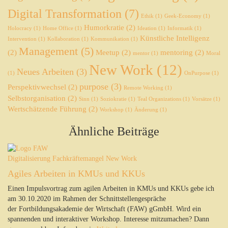
Digital Transformation
(7)
Ethik
(1)
Geek-Economy
(1)
Humorkratie
(2)
Holocracy
(1)
Home Office
(1)
Ideation
(1)
Informatik
(1)
Künstliche Intelligenz
Intervention
(1)
Kollaboration
(1)
Kommunikation
(1)
Management
(5)
(2)
Meetup
(2)
mentoring
(2)
mentor
(1)
Moral
New Work
(12)
Neues Arbeiten
(3)
(1)
OnPurpose
(1)
purpose
(3)
Perspektivwechsel
(2)
Remote Working
(1)
Selbstorganisation
(2)
Sinn
(1)
Soziokratie
(1)
Teal Organizations
(1)
Vorsätze
(1)
Wertschätzende Führung
(2)
Workshop
(1)
Änderung
(1)
Ähnliche Beiträge
Digitalisierung
Fachkräftemangel
New Work
Agiles Arbeiten in KMUs und KKUs
Einen Impulsvortrag zum agilen Arbeiten in KMUs und KKUs gebe ich
am 30.10.2020 im Rahmen der Schnittstellengespräche
der Fortbildungsakademie der Wirtschaft (FAW) gGmbH. Wird ein
spannenden und interaktiver Workshop. Interesse mitzumachen? Dann